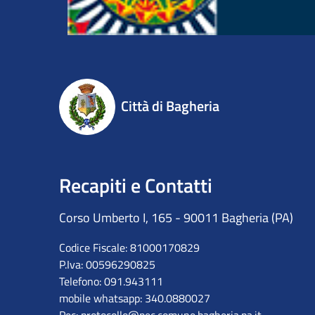
Città di Bagheria
Recapiti e Contatti
Corso Umberto I, 165 - 90011 Bagheria (PA)
Codice Fiscale: 81000170829
P.Iva: 00596290825
Telefono: 091.943111
mobile whatsapp: 340.0880027