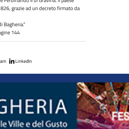
ale Ferdinando II di Gravina. Il paese
26, grazie ad un decreto firmato da
i Bagheria.”
agine 144
ram
LinkedIn