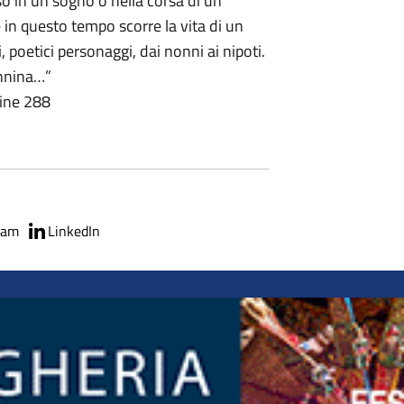
so in un sogno o nella corsa di un
 in questo tempo scorre la vita di un
, poetici personaggi, dai nonni ai nipoti.
annina…”
ine 288
ram
LinkedIn