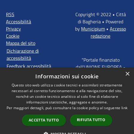
RSS
Copyright © 2022 • Città
Accessibilità
di Bagheria • Powered
Privacy
by
Municipium
•
Accesso
Cookie
redazione
Mappa del sito
Dichiarazione di
accessibilità
"Portale finanziato
Feedback accessibilità
dall'UNIONE EUROPEA -
×
FONDI STRUTTURALI
Informazioni sui cookie
D'INVESTIMENTO
Questo sito web utilizza cookie tecnici e assimilati strettamente
EUROPEI - Programma
necessari al corretto funzionamento e alla navigazione del sito,
Operativo FESR Sicilia
nonché un cookie tecnico analitico al solo fine di elaborare
2014 - 2020 Agenda
informazioni statistiche, aggregate e anonime.
Per maggiori dettagli, può consultare la cookie policy al seguente
link
Urbana ITI "Palermo -
Bagheria"
RIFIUTA TUTTO
ACCETTA TUTTO