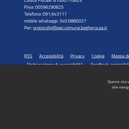
Codice Fiscale: 81000170829
P.Iva: 00596290825
Telefono: 091.943111
mobile whatsapp: 340.0880027
Pec:
protocollo@pec.comune.bagheria.pa.it
RSS
Accessibilità
Privacy
Cookie
Mappa de
Dichiarazione di accessibilità
Feedback accessibil
Questo sito 
alla navig