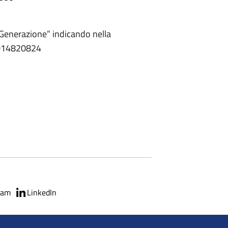
 Generazione” indicando nella
90014820824
ram
LinkedIn