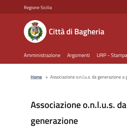
Salta al contenuto principale
Regione Sicilia
Città di Bagheria
Amministrazione
Argomenti
URP - Stampa 
Home
>
Associazione o.n.l.u.s. da generazione a
Associazione o.n.l.u.s. d
generazione