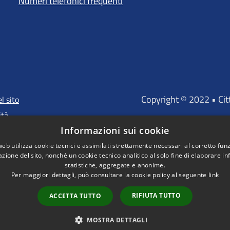
Numeri telefonici frequenti
Copyright © 2022 • Ci
l sito
ità
Informazioni sui cookie
web utilizza cookie tecnici e assimilati strettamente necessari al corretto fu
azione del sito, nonché un cookie tecnico analitico al solo fine di elaborare i
"Portale finanz
statistiche, aggregate e anonime.
D'INVESTIMENTO EUROP
Per maggiori dettagli, può consultare la cookie policy al seguente
link
RIFIUTA TUTTO
ACCETTA TUTTO
MOSTRA DETTAGLI