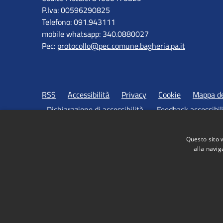
P.Iva: 00596290825
Telefono: 091.943111
mobile whatsapp: 340.0880027
Pec:
protocollo@pec.comune.bagheria.pa.it
RSS
Accessibilità
Privacy
Cookie
Mappa de
Dichiarazione di accessibilità
Feedback accessibil
Questo sito 
alla navig