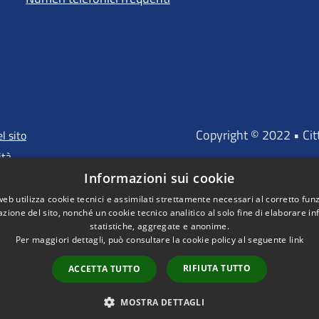
Copyright © 2022 • Ci
l sito
ità
Informazioni sui cookie
web utilizza cookie tecnici e assimilati strettamente necessari al corretto fu
azione del sito, nonché un cookie tecnico analitico al solo fine di elaborare i
"Portale finanz
statistiche, aggregate e anonime.
D'INVESTIMENTO EUROP
Per maggiori dettagli, può consultare la cookie policy al seguente
link
RIFIUTA TUTTO
ACCETTA TUTTO
MOSTRA DETTAGLI