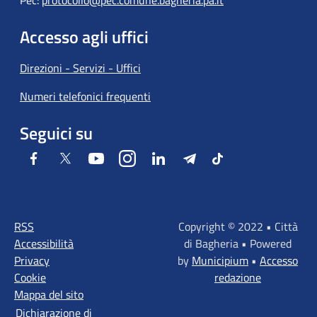
Pec:
protocollo@pec.comune.bagheria.pa.it
Accesso agli uffici
Direzioni - Servizi - Uffici
Numeri telefonici frequenti
Seguici su
Facebook
Twitter
Youtube
Instagram
LinkedIn
Telegram
Tiktok
RSS
Copyright © 2022 • Città
Accessibilità
di Bagheria • Powered
Privacy
by
Municipium
•
Accesso
Cookie
redazione
Mappa del sito
Dichiarazione di