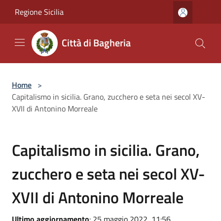
Salta al contenuto principale
Regione Sicilia
Città di Bagheria
Home
>
Capitalismo in sicilia. Grano, zucchero e seta nei secol XV-
XVII di Antonino Morreale
Capitalismo in sicilia. Grano,
zucchero e seta nei secol XV-
XVII di Antonino Morreale
Ultimo aggiornamento
: 25 maggio 2022, 11:56