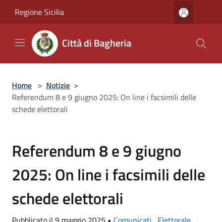
Salta al contenuto principale
Regione Sicilia
Città di Bagheria
Home
>
Notizie
>
Referendum 8 e 9 giugno 2025: On line i facsimili delle
schede elettorali
Referendum 8 e 9 giugno
2025: On line i facsimili delle
schede elettorali
Pubblicato il 9 maggio 2025 •
Comunicati
,
Elettorale