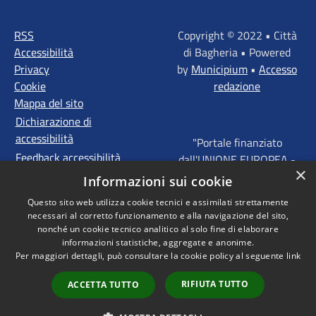
RSS
Copyright © 2022 • Città
Accessibilità
di Bagheria • Powered
Privacy
by
Municipium
•
Accesso
Cookie
redazione
Mappa del sito
Dichiarazione di
accessibilità
"Portale finanziato
Feedback accessibilità
dall'UNIONE EUROPEA -
×
FONDI STRUTTURALI
Informazioni sui cookie
D'INVESTIMENTO
Questo sito web utilizza cookie tecnici e assimilati strettamente
EUROPEI - Programma
necessari al corretto funzionamento e alla navigazione del sito,
Operativo FESR Sicilia
nonché un cookie tecnico analitico al solo fine di elaborare
2014 - 2020 Agenda
informazioni statistiche, aggregate e anonime.
Per maggiori dettagli, può consultare la cookie policy al seguente
link
Urbana ITI "Palermo -
Bagheria"
RIFIUTA TUTTO
ACCETTA TUTTO