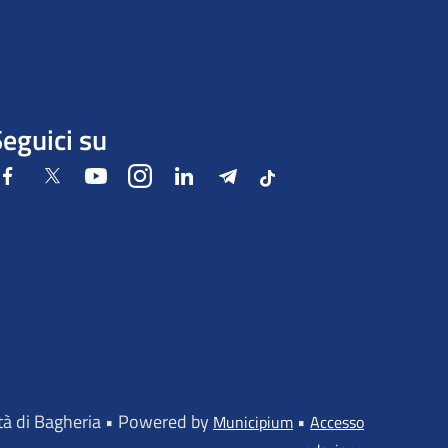
eguici su
Facebook
Twitter
Youtube
Instagram
LinkedIn
Telegram
Tiktok
ttà di Bagheria • Powered by
•
Municipium
Accesso