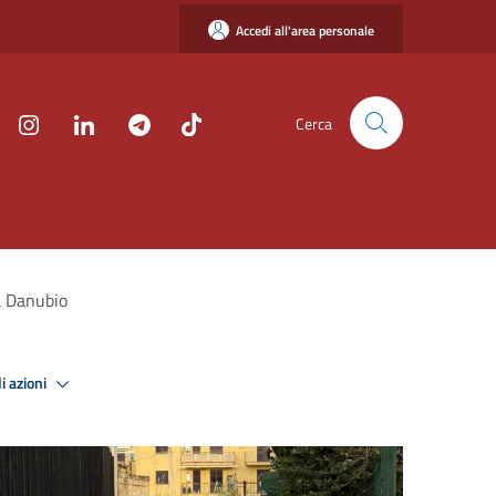
Accedi all'area personale
Cerca
ia Danubio
i azioni