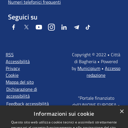
Numeri telefonici frequenti
Seguici su
Facebook
Twitter
Youtube
Instagram
LinkedIn
Telegram
Tiktok
RSS
Copyright © 2022 • Città
Accessibilità
di Bagheria • Powered
Privacy
by
Municipium
•
Accesso
Cookie
redazione
Mappa del sito
Dichiarazione di
accessibilità
"Portale finanziato
Feedback accessibilità
dall'UNIONE EUROPEA -
×
FONDI STRUTTURALI
Informazioni sui cookie
D'INVESTIMENTO
Questo sito web utilizza cookie tecnici e assimilati strettamente
EUROPEI - Programma
necessari al corretto funzionamento e alla navigazione del sito,