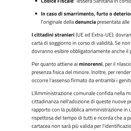
Codice Fiscale
: Tessera Sanitaria in corso
In caso di smarrimento, furto o deteri
l'originale della
denuncia
presentata alle
I cittadini stranieri
(UE ed Extra-UE): dovrann
carta di soggiorno in corso di validità. Se n
dovranno esibire obbligatoriamente anche il 
Per quanto attiene ai
minorenni
, per il rila
presenza fisica del minore. Inoltre, per render
occorre l'assenso firmato da entrambi i genito
L'Amministrazione comunale confida nella ma
cittadinanza nell'adozione di queste nuove p
rapporto con la pubblica amministrazione in 
rispettosa del tempo di tutti e ricorda che a pa
cartacea non sarà più valida per l'identificaz