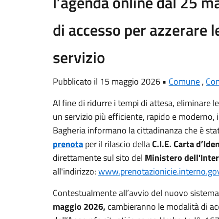
l’agenda online dal 25 m
di accesso per azzerare le
servizio
Pubblicato il 15 maggio 2026 •
Comune
,
Com
Al fine di ridurre i tempi di attesa, eliminare le
un servizio più efficiente, rapido e moderno, i
Bagheria informano la cittadinanza che è stata
prenota
per il rilascio della
C.I.E. Carta d’Ide
direttamente sul sito del
Ministero dell'Inte
all'indirizzo:
www.prenotazionicie.interno.gov
Contestualmente all’avvio del nuovo sistema
maggio 2026,
cambieranno le modalità di acce