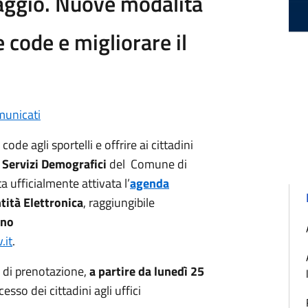
aggio. Nuove modalità
 code e migliorare il
unicati
 code agli sportelli e offrire ai cittadini
Servizi Demografici
del Comune di
 ufficialmente attivata l’
agenda
ntità Elettronica
, raggiungibile
rno
.it
.
 di prenotazione,
a partire da lunedì 25
sso dei cittadini agli uffici