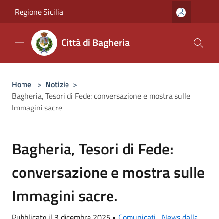
Salta al contenuto principale
Regione Sicilia
Città di Bagheria
Home
>
Notizie
>
Bagheria, Tesori di Fede: conversazione e mostra sulle
Immagini sacre.
Bagheria, Tesori di Fede:
conversazione e mostra sulle
Immagini sacre.
Pubblicato il 3 dicembre 2025 •
Comunicati
,
News dalla