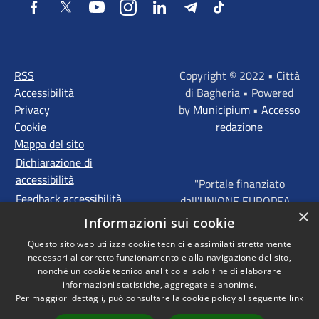
Facebook
Twitter
Youtube
Instagram
LinkedIn
Telegram
Tiktok
RSS
Copyright © 2022 • Città
Accessibilità
di Bagheria • Powered
Privacy
by
Municipium
•
Accesso
Cookie
redazione
Mappa del sito
Dichiarazione di
accessibilità
"Portale finanziato
Feedback accessibilità
dall'UNIONE EUROPEA -
×
FONDI STRUTTURALI
Informazioni sui cookie
D'INVESTIMENTO
Questo sito web utilizza cookie tecnici e assimilati strettamente
EUROPEI - Programma
necessari al corretto funzionamento e alla navigazione del sito,
Operativo FESR Sicilia
nonché un cookie tecnico analitico al solo fine di elaborare
2014 - 2020 Agenda
informazioni statistiche, aggregate e anonime.
Per maggiori dettagli, può consultare la cookie policy al seguente
link
Urbana ITI "Palermo -