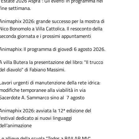
"Estate 2026 Aspra": Gli eventi in programma nel
fine settimana.
Animaphix 2026: grande successo per la mostra di
Nico Bonomolo a Villa Cattolica. Il resoconto della
seconda giornata e i prossimi appuntamenti
Animaphix: Il programma di giovedì 6 agosto 2026.
A villa Butera la presentazione del libro: "Il trucco
del diavolo" di Fabiano Massimi.
Lavori urgenti di manutenzione della rete idrica:
modifiche temporanee alla viabilità in via
Sacerdote A. Sammarco sino al 7 agosto
Animaphix 2026: avviata la 12ª edizione del
festival dedicato ai nuovi linguaggi
dell’animazione
Le allieve della scuola "Todos a BAILAR MV"