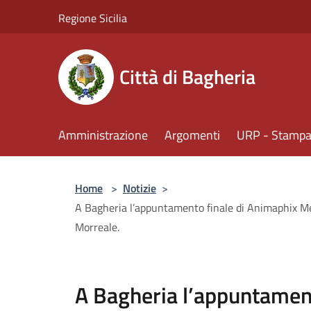
Salta al contenuto principale
Regione Sicilia
Città di Bagheria
Amministrazione
Argomenti
URP - Stampa 
Home
>
Notizie
>
A Bagheria l’appuntamento finale di Animaphix Memo
Morreale.
A Bagheria l’appuntament