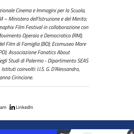
azionale Cinema e Immagini per la Scuola,
 – Ministero dell’Istruzione e del Merito;
maphix Film Festival in collaborazione con
Movimento Operaio e Democratico (RM);
el Film di Famiglia (BO); Ecomuseo Mare
(PD); Associazione Fanatics About
 degli Studi di Palermo - Dipartimento SEAS
stituti coinvolti: I.I.S. G. D’Alessandro,
cianna Cirincione.
ram
LinkedIn