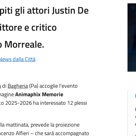
ti gli attori Justin De
ittore e critico
o Morreale.
News dalla Città
a
di
Bagheria
(Pa) accoglie l'evento
mmagine
Animaphix Memorie
tico 2025-2026 ha interessato 12 plessi
la mattinata, prevede la proiezione
ncenzo Alfieri – che sarà accompagnato