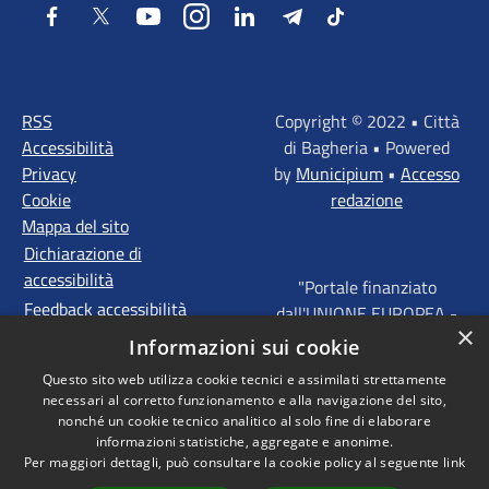
Facebook
Twitter
Youtube
Instagram
LinkedIn
Telegram
Tiktok
RSS
Copyright © 2022 • Città
Accessibilità
di Bagheria • Powered
Privacy
by
Municipium
•
Accesso
Cookie
redazione
Mappa del sito
Dichiarazione di
accessibilità
"Portale finanziato
Feedback accessibilità
dall'UNIONE EUROPEA -
×
FONDI STRUTTURALI
Informazioni sui cookie
D'INVESTIMENTO
Questo sito web utilizza cookie tecnici e assimilati strettamente
EUROPEI - Programma
necessari al corretto funzionamento e alla navigazione del sito,
Operativo FESR Sicilia
nonché un cookie tecnico analitico al solo fine di elaborare
2014 - 2020 Agenda
informazioni statistiche, aggregate e anonime.
Per maggiori dettagli, può consultare la cookie policy al seguente
link
Urbana ITI "Palermo -