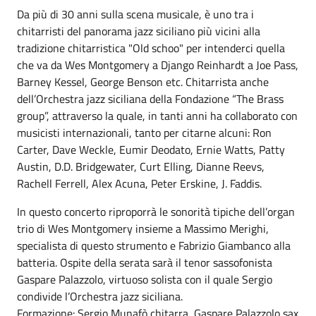
Da più di 30 anni sulla scena musicale, è uno tra i
chitarristi del panorama jazz siciliano più vicini alla
tradizione chitarristica "Old schoo" per intenderci quella
che va da Wes Montgomery a Django Reinhardt a Joe Pass,
Barney Kessel, George Benson etc. Chitarrista anche
dell’Orchestra jazz siciliana della Fondazione “The Brass
group”, attraverso la quale, in tanti anni ha collaborato con
musicisti internazionali, tanto per citarne alcuni: Ron
Carter, Dave Weckle, Eumir Deodato, Ernie Watts, Patty
Austin, D.D. Bridgewater, Curt Elling, Dianne Reevs,
Rachell Ferrell, Alex Acuna, Peter Erskine, J. Faddis.
In questo concerto riproporrà le sonorità tipiche dell’organ
trio di Wes Montgomery insieme a Massimo Merighi,
specialista di questo strumento e Fabrizio Giambanco alla
batteria. Ospite della serata sarà il tenor sassofonista
Gaspare Palazzolo, virtuoso solista con il quale Sergio
condivide l’Orchestra jazz siciliana.
Formazione: Sergio Munafò chitarra, Gaspare Palazzolo sax