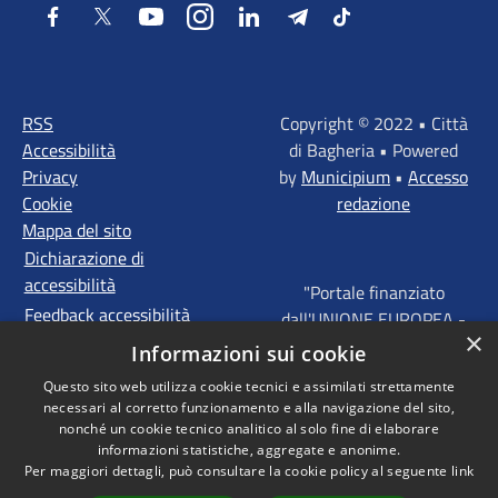
Facebook
Twitter
Youtube
Instagram
LinkedIn
Telegram
Tiktok
RSS
Copyright © 2022 • Città
Accessibilità
di Bagheria • Powered
Privacy
by
Municipium
•
Accesso
Cookie
redazione
Mappa del sito
Dichiarazione di
accessibilità
"Portale finanziato
Feedback accessibilità
dall'UNIONE EUROPEA -
×
FONDI STRUTTURALI
Informazioni sui cookie
D'INVESTIMENTO
Questo sito web utilizza cookie tecnici e assimilati strettamente
EUROPEI - Programma
necessari al corretto funzionamento e alla navigazione del sito,
Operativo FESR Sicilia
nonché un cookie tecnico analitico al solo fine di elaborare
2014 - 2020 Agenda
informazioni statistiche, aggregate e anonime.
Per maggiori dettagli, può consultare la cookie policy al seguente
link
Urbana ITI "Palermo -