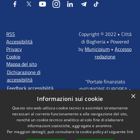
Facebook
Twitter
Youtube
Instagram
LinkedIn
Telegram
Tiktok
RSS
Copyright © 2022 • Città
Accessibilità
di Bagheria • Powered
Privacy
by
Municipium
•
Accesso
Cookie
redazione
Mappa del sito
Dichiarazione di
accessibilità
"Portale finanziato
Feedback accessibilità
dall'UNIONE EUROPEA -
×
FONDI STRUTTURALI
Informazioni sui cookie
D'INVESTIMENTO
Questo sito web utilizza cookie tecnici e assimilati strettamente
EUROPEI - Programma
necessari al corretto funzionamento e alla navigazione del sito,
Operativo FESR Sicilia
nonché un cookie tecnico analitico al solo fine di elaborare
2014 - 2020 Agenda
informazioni statistiche, aggregate e anonime.
Per maggiori dettagli, può consultare la cookie policy al seguente
link
Urbana ITI "Palermo -