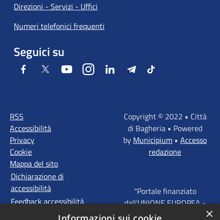
Direzioni - Servizi - Uffici
Numeri telefonici frequenti
Seguici su
Facebook
Twitter
Youtube
Instagram
LinkedIn
Telegram
Tiktok
RSS
Copyright © 2022 • Città
Accessibilità
di Bagheria • Powered
Privacy
by
Municipium
•
Accesso
Cookie
redazione
Mappa del sito
Dichiarazione di
accessibilità
"Portale finanziato
Feedback accessibilità
dall'UNIONE EUROPEA -
×
FONDI STRUTTURALI
Informazioni sui cookie