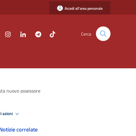
Accedi all'area personale
Cerca
esta nuovo assessore
i azioni
Notizie correlate