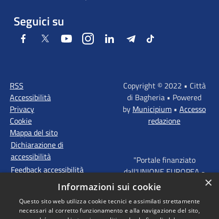
Seguici su
Facebook
Twitter
Youtube
Instagram
LinkedIn
Telegram
Tiktok
RSS
Copyright © 2022 • Città
Accessibilità
di Bagheria • Powered
Privacy
by
Municipium
•
Accesso
Cookie
redazione
Mappa del sito
Dichiarazione di
accessibilità
"Portale finanziato
Feedback accessibilità
dall'UNIONE EUROPEA -
×
FONDI STRUTTURALI
Informazioni sui cookie
D'INVESTIMENTO
Questo sito web utilizza cookie tecnici e assimilati strettamente
EUROPEI - Programma
necessari al corretto funzionamento e alla navigazione del sito,
Operativo FESR Sicilia