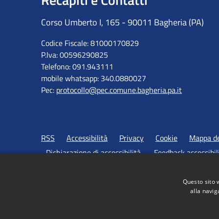
Corso Umberto I, 165 - 90011 Bagheria (PA)
Codice Fiscale: 81000170829
P.Iva: 00596290825
Telefono: 091.943111
mobile whatsapp: 340.0880027
Pec:
protocollo@pec.comune.bagheria.pa.it
RSS
Accessibilità
Privacy
Cookie
Mappa de
Dichiarazione di accessibilità
Feedback accessibil
Questo sito 
alla navig