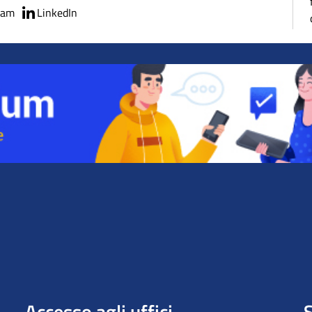
ram
LinkedIn
Accesso agli uffici
S