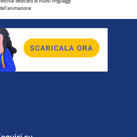
festival dedicato ai nuovi linguaggi
dell’animazione
eguici su