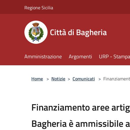
Salta al contenuto principale
Regione Sicilia
Città di Bagheria
Amministrazione
Argomenti
URP - Stampa 
Home
>
Notizie
>
Comunicati
>
Finanziamento
Finanziamento aree artigi
Bagheria è ammissibile a