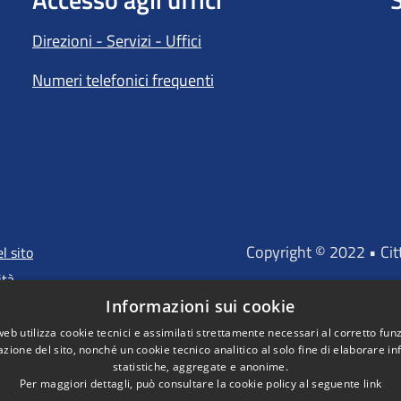
Direzioni - Servizi - Uffici
Numeri telefonici frequenti
Copyright © 2022 • Ci
l sito
ità
Informazioni sui cookie
web utilizza cookie tecnici e assimilati strettamente necessari al corretto fu
azione del sito, nonché un cookie tecnico analitico al solo fine di elaborare i
"Portale finanz
statistiche, aggregate e anonime.
D'INVESTIMENTO EUROP
Per maggiori dettagli, può consultare la cookie policy al seguente
link