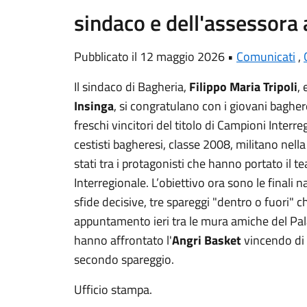
sindaco e dell'assessora 
Pubblicato il 12 maggio 2026 •
Comunicati
,
Il sindaco di Bagheria,
Filippo Maria Tripoli
, 
Insinga
, si congratulano con i giovani baghe
freschi vincitori del titolo di Campioni Interre
cestisti bagheresi, classe 2008, militano nell
stati tra i protagonisti che hanno portato il t
Interregionale. L’obiettivo ora sono le finali 
sfide decisive, tre spareggi "dentro o fuori" ch
appuntamento ieri tra le mura amiche del Pala
hanno affrontato l'
Angri Basket
vincendo di 
secondo spareggio.
Ufficio stampa.