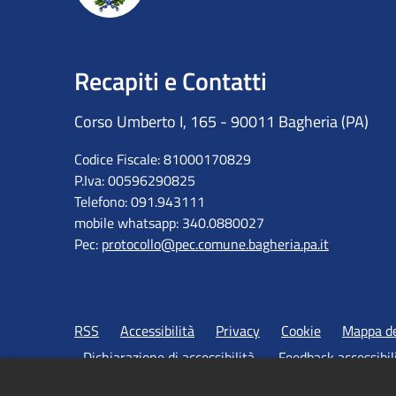
Recapiti e Contatti
Corso Umberto I, 165 - 90011 Bagheria (PA)
Codice Fiscale: 81000170829
P.Iva: 00596290825
Telefono: 091.943111
mobile whatsapp: 340.0880027
Pec:
protocollo@pec.comune.bagheria.pa.it
RSS
Accessibilità
Privacy
Cookie
Mappa de
Dichiarazione di accessibilità
Feedback accessibil