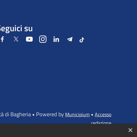
eguici su
Facebook
Twitter
Youtube
Instagram
LinkedIn
Telegram
Tiktok
ttà di Bagheria • Powered by
•
Municipium
Accesso
redazione
×