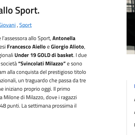
allo Sport.
Giovani
,
Sport
e l’assessora allo Sport,
Antonella
resi
Francesco Aiello
e
Giorgio Alioto
,
gionali
Under 19 GOLD di basket
. I due
a società
“Svincolati Milazzo”
e sono
eam alla conquista del prestigioso titolo
nazionali, un traguardo che passa da tre
e iniziano proprio oggi. Il primo
 Milone di Milazzo, dove i ragazzi
48 punti. La settimana prossima il