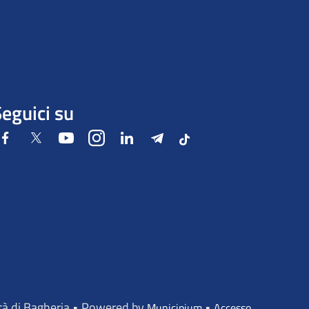
eguici su
Facebook
Twitter
Youtube
Instagram
LinkedIn
Telegram
Tiktok
ttà di Bagheria • Powered by
•
Municipium
Accesso