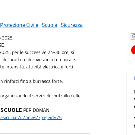
Protezione Civile
,
Scuola
,
Sicurezza
io 2025
SE
025, per le successive 24-36 ore, si
 di carattere di rovescio o temporale.
 intensità, attività elettrica e forti
n rinforzi fino a burrasca forte.
rganizzando il servizi di controllo delle
𝗥𝗔 𝗦𝗖𝗨𝗢𝗟𝗘 PER DOMANI
esicilia.it/it/news/?pageid=75