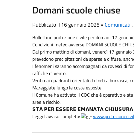
Domani scuole chiuse
Pubblicato il 16 gennaio 2025 •
Comunicati
,
Bollettino protezione civile per domani 17 genna
Condizioni meteo avverse DOMANI SCUOLE CHIU
Dal primo mattino di domani, venerdì 17 gennaio 2
prevedono precipitazioni da sparse a diffuse, anche
I fenomeni saranno accompagnati da rovesci di forte
raffiche di vento.
Venti dai quadranti orientali da forti a burrasca, co
Mareggiate lungo le coste esposte.
Il Comune ha attivato il COC che è operativo e sta o
aree a rischio.
𝗦𝗧𝗔 𝗣𝗘𝗥 𝗘𝗦𝗦𝗘𝗥𝗘 𝗘𝗠𝗔𝗡𝗔𝗧𝗔 𝗖𝗛𝗜𝗨𝗦𝗨
Leggi l'avviso completo:
www.protezionecivil