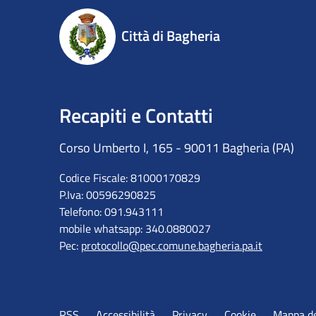
Città di Bagheria
Recapiti e Contatti
Corso Umberto I, 165 - 90011 Bagheria (PA)
Codice Fiscale: 81000170829
P.Iva: 00596290825
Telefono: 091.943111
mobile whatsapp: 340.0880027
Pec:
protocollo@pec.comune.bagheria.pa.it
RSS
Accessibilità
Privacy
Cookie
Mappa de