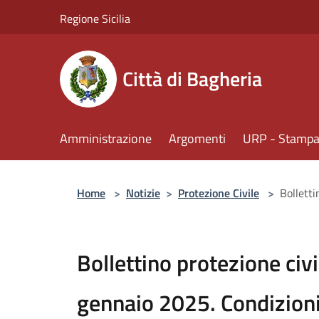
Salta al contenuto principale
Regione Sicilia
Città di Bagheria
Amministrazione
Argomenti
URP - Stampa 
Home
>
Notizie
>
Protezione Civile
>
Bollett
Bollettino protezione civ
gennaio 2025. Condizion