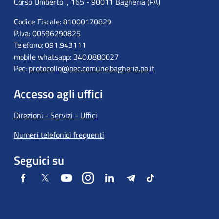
Corso Umberto I, 165 - 90011 Bagheria (PA)
Codice Fiscale: 81000170829
P.Iva: 00596290825
Telefono: 091.943111
mobile whatsapp: 340.0880027
Pec:
protocollo@pec.comune.bagheria.pa.it
Accesso agli uffici
Direzioni - Servizi - Uffici
Numeri telefonici frequenti
Seguici su
Facebook
Twitter
Youtube
Instagram
LinkedIn
Telegram
Tiktok