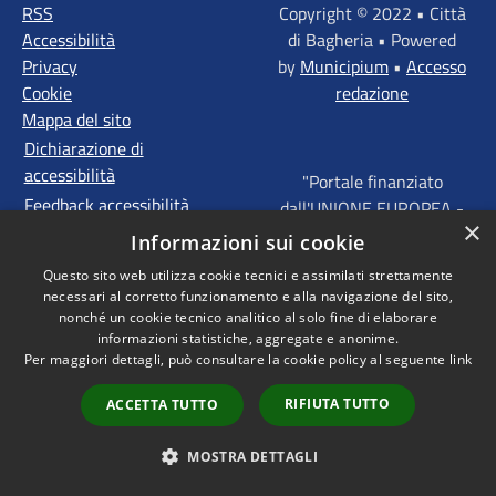
RSS
Copyright © 2022 • Città
Accessibilità
di Bagheria • Powered
Privacy
by
Municipium
•
Accesso
Cookie
redazione
Mappa del sito
Dichiarazione di
accessibilità
"Portale finanziato
Feedback accessibilità
dall'UNIONE EUROPEA -
×
FONDI STRUTTURALI
Informazioni sui cookie
D'INVESTIMENTO
Questo sito web utilizza cookie tecnici e assimilati strettamente
EUROPEI - Programma
necessari al corretto funzionamento e alla navigazione del sito,
Operativo FESR Sicilia
nonché un cookie tecnico analitico al solo fine di elaborare
2014 - 2020 Agenda
informazioni statistiche, aggregate e anonime.
Per maggiori dettagli, può consultare la cookie policy al seguente
link
Urbana ITI "Palermo -
Bagheria"
RIFIUTA TUTTO
ACCETTA TUTTO
MOSTRA DETTAGLI