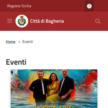
Salta al contenuto principale
Regione Sicilia
Città di Bagheria
Home
>
Eventi
Eventi