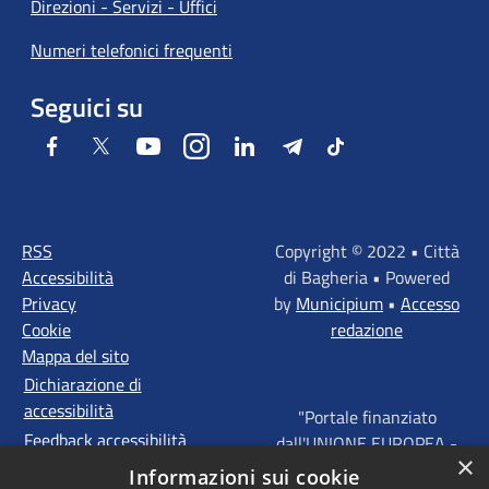
Direzioni - Servizi - Uffici
Numeri telefonici frequenti
Seguici su
Facebook
Twitter
Youtube
Instagram
LinkedIn
Telegram
Tiktok
RSS
Copyright © 2022 • Città
Accessibilità
di Bagheria • Powered
Privacy
by
Municipium
•
Accesso
Cookie
redazione
Mappa del sito
Dichiarazione di
accessibilità
"Portale finanziato
Feedback accessibilità
dall'UNIONE EUROPEA -
×
FONDI STRUTTURALI
Informazioni sui cookie