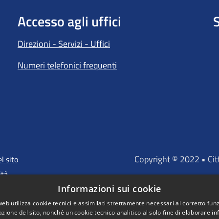
Accesso agli uffici
S
Direzioni - Servizi - Uffici
Numeri telefonici frequenti
Copyright © 2022 • Ci
l sito
ità
Informazioni sui cookie
web utilizza cookie tecnici e assimilati strettamente necessari al corretto fu
azione del sito, nonché un cookie tecnico analitico al solo fine di elaborare i
"Portale finanz