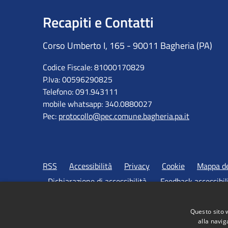
Recapiti e Contatti
Corso Umberto I, 165 - 90011 Bagheria (PA)
Codice Fiscale: 81000170829
P.Iva: 00596290825
Telefono: 091.943111
mobile whatsapp: 340.0880027
Pec:
protocollo@pec.comune.bagheria.pa.it
RSS
Accessibilità
Privacy
Cookie
Mappa de
Dichiarazione di accessibilità
Feedback accessibil
Questo sito 
alla navig