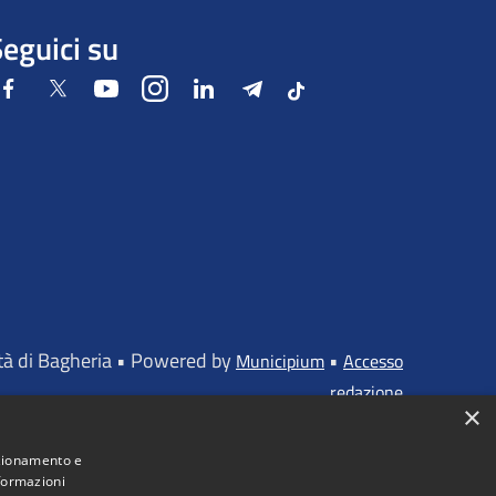
eguici su
Facebook
Twitter
Youtube
Instagram
LinkedIn
Telegram
Tiktok
ttà di Bagheria • Powered by
•
Municipium
Accesso
redazione
×
nzionamento e
nformazioni
iato dall'UNIONE EUROPEA - FONDI STRUTTURALI