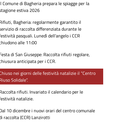
il Comune di Bagheria prepara le spiagge per la
stagione estiva 2026
Rifiuti, Bagheria: regolarmente garantito il
servizio di raccolta differenziata durante le
festività pasquali. Lunedì dell'angelo i CCR
chiudono alle 11:00
Festa di San Giuseppe: Raccolta rifiuti regolare,
chiusura anticipata per i CCR.
Chiuso nei giorni delle festività natalizie il “Centro
Riuso Solidale”.
Raccolta rifiuti. Invariato il calendario per le
festività natalizie.
Dal 10 dicembre i nuovi orari del centro comunale
di raccolta (CCR) Lanzirotti