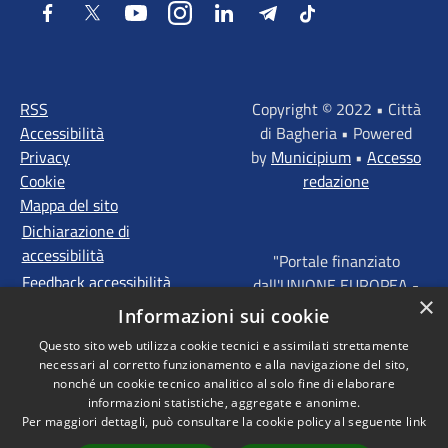
Facebook
Twitter
Youtube
Instagram
LinkedIn
Telegram
Tiktok
RSS
Copyright © 2022 • Città
Accessibilità
di Bagheria • Powered
Privacy
by
Municipium
•
Accesso
Cookie
redazione
Mappa del sito
Dichiarazione di
accessibilità
"Portale finanziato
Feedback accessibilità
dall'UNIONE EUROPEA -
×
FONDI STRUTTURALI
Informazioni sui cookie
D'INVESTIMENTO
Questo sito web utilizza cookie tecnici e assimilati strettamente
EUROPEI - Programma
necessari al corretto funzionamento e alla navigazione del sito,
Operativo FESR Sicilia
nonché un cookie tecnico analitico al solo fine di elaborare
2014 - 2020 Agenda
informazioni statistiche, aggregate e anonime.
Per maggiori dettagli, può consultare la cookie policy al seguente
link
Urbana ITI "Palermo -