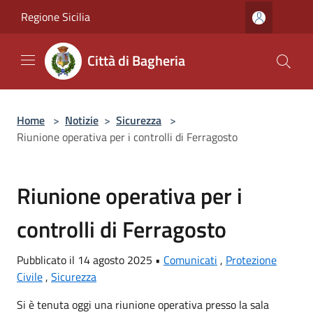
Salta al contenuto principale
Regione Sicilia
Città di Bagheria
Home
>
Notizie
>
Sicurezza
>
Riunione operativa per i controlli di Ferragosto
Riunione operativa per i
controlli di Ferragosto
Pubblicato il 14 agosto 2025 •
Comunicati
,
Protezione
Civile
,
Sicurezza
Si è tenuta oggi una riunione operativa presso la sala