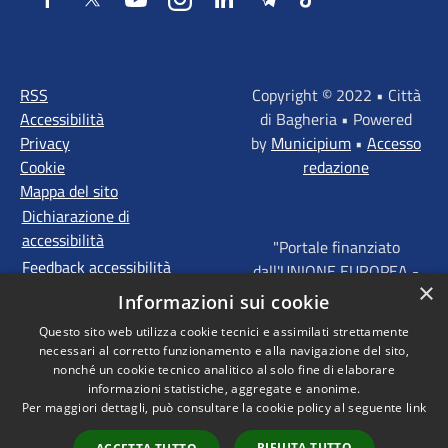
RSS
Copyright © 2022 • Città
Accessibilità
di Bagheria • Powered
Privacy
by
Municipium
•
Accesso
Cookie
redazione
Mappa del sito
Dichiarazione di
accessibilità
"Portale finanziato
Feedback accessibilità
dall'UNIONE EUROPEA -
×
FONDI STRUTTURALI
Informazioni sui cookie
D'INVESTIMENTO
Questo sito web utilizza cookie tecnici e assimilati strettamente
EUROPEI - Programma
necessari al corretto funzionamento e alla navigazione del sito,
Operativo FESR Sicilia
nonché un cookie tecnico analitico al solo fine di elaborare
2014 - 2020 Agenda
informazioni statistiche, aggregate e anonime.
Per maggiori dettagli, può consultare la cookie policy al seguente
link
Urbana ITI "Palermo -
Bagheria"
RIFIUTA TUTTO