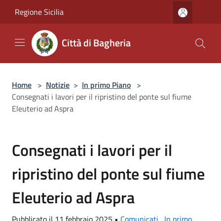
Salta al contenuto principale
Regione Sicilia
Città di Bagheria
Home
>
Notizie
>
In primo Piano
>
Consegnati i lavori per il ripristino del ponte sul fiume
Eleuterio ad Aspra
Consegnati i lavori per il
ripristino del ponte sul fiume
Eleuterio ad Aspra
Pubblicato il 11 febbraio 2025 •
Comunicati
,
In primo