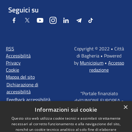
Seguici su
Facebook
Twitter
Youtube
Instagram
LinkedIn
Telegram
Tiktok
RSS
Copyright © 2022 • Città
Accessibilità
di Bagheria • Powered
Privacy
by
Municipium
•
Accesso
Cookie
redazione
Mappa del sito
Dichiarazione di
accessibilità
"Portale finanziato
Feedback accessibilità
dall'UNIONE EUROPEA -
×
FONDI STRUTTURALI
Informazioni sui cookie
D'INVESTIMENTO
Questo sito web utilizza cookie tecnici e assimilati strettamente
EUROPEI - Programma
necessari al corretto funzionamento e alla navigazione del sito,
Operativo FESR Sicilia
nonché un cookie tecnico analitico al solo fine di elaborare