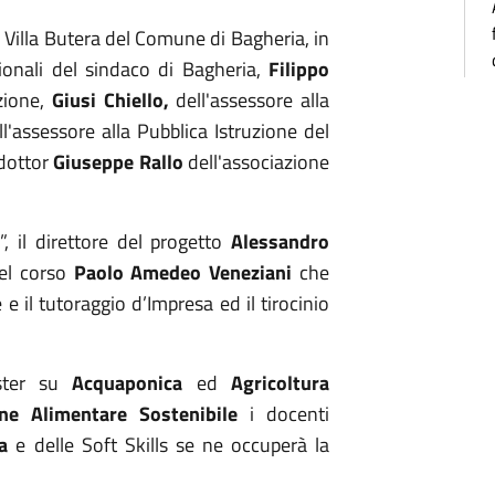
i Villa Butera del Comune di Bagheria, in
zionali del sindaco di Bagheria,
Filippo
zione,
Giusi Chiello
,
dell'assessore alla
ll'assessore alla Pubblica Istruzione del
 dottor
Giuseppe Rallo
dell'associazione
R
”,
il direttore del progetto
Alessandro
del corso
Paolo Amedeo Veneziani
che
 e il tutoraggio d’Impresa ed il t
irocinio
uster su
Acquaponica
ed
Agricoltura
one Alimentare Sostenibile
i docenti
a
e delle Soft Skills se ne occuperà la