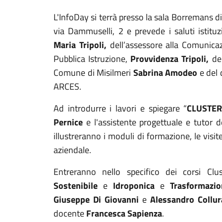
L'InfoDay
si terrà presso la sala Borremans d
via Dammuselli, 2 e prevede i saluti istitu
Maria Tripoli,
dell’assessore alla Comunica
Pubblica Istruzione,
Provvidenza Tripoli,
de
Comune di Misilmeri
Sabrina Amodeo
e del
ARCES.
Ad introdurre i lavori e spiegare “
CLUSTE
Pernice
e l'assistente progettuale e tutor 
illustreranno i m
oduli di formazione, le visite
aziendale.
Entreranno nello specifico dei corsi Cl
Sostenibile
e
Idroponica
e
Trasformazi
Giuseppe Di Giovanni
e
Alessandro Collur
docente
Francesca Sapienza
.