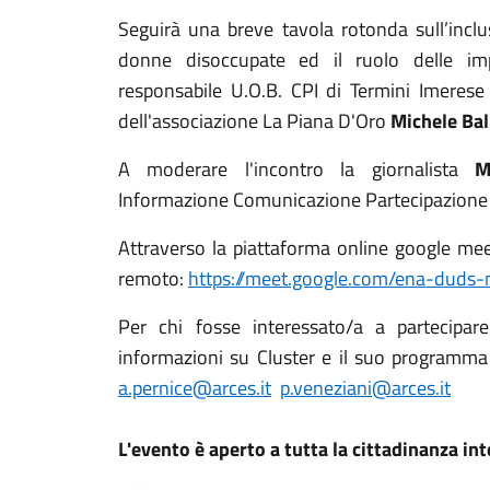
Seguirà una breve tavola rotonda sull
’incl
donne disoccupate ed il ruolo delle im
r
esponsabile U.O.B. CPI di Termini Imerese
dell'associazione La Piana D'Oro
Michele Bali
A moderare l'incontro la giornalista
M
Informazione Comunicazione Partecipazione
Attraverso la piattaforma online google mee
remoto:
https://meet.google.com/ena-duds
Per chi fosse interessato/a a partecipa
informazioni su Cluster e il suo programma
a.pernice@arces.it
p.veneziani@arces.it
L'evento è aperto a tutta la cittadinanza in