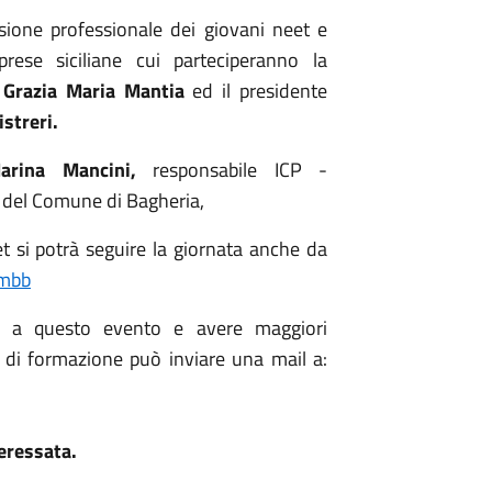
usione professionale dei giovani neet e
prese siciliane
cui parteciperanno la
Grazia Maria Mantia
ed
il presidente
streri.
arina Mancini
,
responsabile ICP -
 del
Comune di Bagheria,
t si potrà seguire la giornata anche da
-mbb
re a questo evento e avere maggiori
 di formazione può inviare una mail a:
teressata.