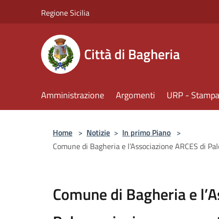
Salta al contenuto principale
Regione Sicilia
Città di Bagheria
Amministrazione
Argomenti
URP - Stampa 
Home
>
Notizie
>
In primo Piano
>
Comune di Bagheria e l’Associazione ARCES di Pale
Comune di Bagheria e l’