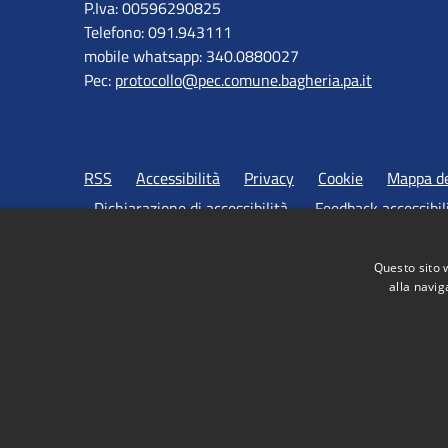
P.Iva: 00596290825
Telefono: 091.943111
mobile whatsapp: 340.0880027
Pec:
protocollo@pec.comune.bagheria.pa.it
RSS
Accessibilità
Privacy
Cookie
Mappa de
Dichiarazione di accessibilità
Feedback accessibil
Questo sito 
alla navig