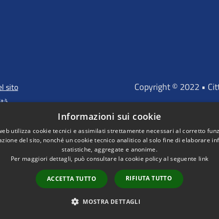
Copyright © 2022 • Ci
l sito
ità
Informazioni sui cookie
web utilizza cookie tecnici e assimilati strettamente necessari al corretto fu
azione del sito, nonché un cookie tecnico analitico al solo fine di elaborare i
"Portale finanz
statistiche, aggregate e anonime.
D'INVESTIMENTO EUROP
Per maggiori dettagli, può consultare la cookie policy al seguente
link
RIFIUTA TUTTO
ACCETTA TUTTO
MOSTRA DETTAGLI