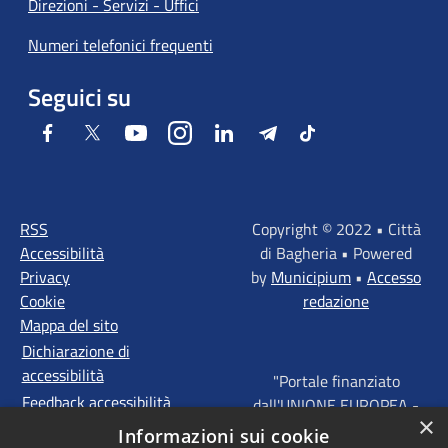
Direzioni - Servizi - Uffici
Numeri telefonici frequenti
Seguici su
Facebook
Twitter
Youtube
Instagram
LinkedIn
Telegram
Tiktok
RSS
Copyright © 2022 • Città
Accessibilità
di Bagheria • Powered
Privacy
by
Municipium
•
Accesso
Cookie
redazione
Mappa del sito
Dichiarazione di
accessibilità
"Portale finanziato
Feedback accessibilità
dall'UNIONE EUROPEA -
×
FONDI STRUTTURALI
Informazioni sui cookie