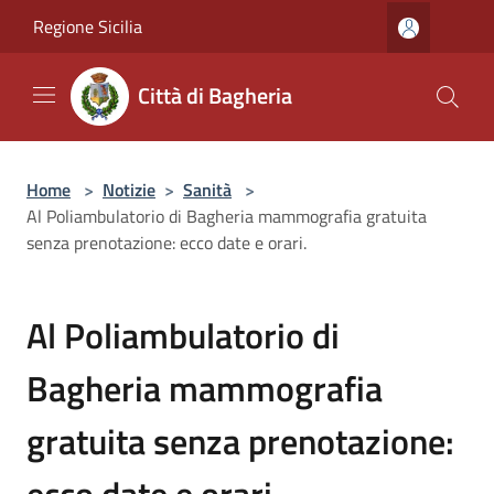
Salta al contenuto principale
Regione Sicilia
Città di Bagheria
Home
>
Notizie
>
Sanità
>
Al Poliambulatorio di Bagheria mammografia gratuita
senza prenotazione: ecco date e orari.
Al Poliambulatorio di
Bagheria mammografia
gratuita senza prenotazione:
ecco date e orari.